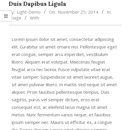
Duis Dapibus Ligula
By:
Light-Demo
On:
November 25, 2014
In:
Image
With:
Lorem ipsum dolor sit amet, consectetur adipiscing
elit. Curabitur sit amet ornare nisi. Pellentesque eget
erat congue, semper arcu imperdiet, vestibulum
libero. Aliquam erat volutpat. Maecenas feugiat
feugiat arcu nec lacinia. Fusce vulputate vitae erat
vitae semper. Suspendisse sit amet laoreet augue,
sit amet pulvinar libero. In mattis sed neque sit amet
aliquet. Proin faucibus pellentesque tempus. Duis
sagittis, purus vel semper dictum, eros erat
consequat est, ac eleifend lacus magna sit amet
metus. Nunc fermentum varius neque, et faucibus
ipsum semper nec. Mauris ut efficitur ex, a congue
dui. Donec aliquam sapien eget ultricies semper.