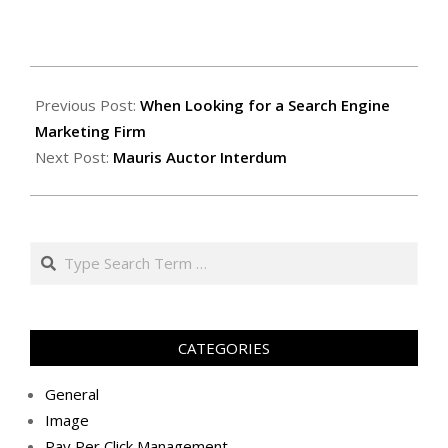
2014-
11-
Previous Post:
When Looking for a Search Engine
25
Marketing Firm
Next Post:
Mauris Auctor Interdum
Search
CATEGORIES
General
Image
Pay Per Click Management